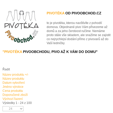
PIVOTÉKA
OD PIVOOBCHOD.CZ
to je pivotéka, kterou navštívíte z pohodlí
domova. Objednané pivo Vám přivezeme až
domů a za jeho čerstvost ručíme. Nemáme
proto stále vše skladem, ale snažíme se zajistit
co nejrychlejsí dodání přímo z pivovarů až do
Vaší ledničky.
"PIVOTÉKA
PIVOOBCHODU, PIVO AŽ K VÁM DO DOMU"
Řadit
Název produktu +/-
Název produktu
Datum vytvoření
Jméno výrobce
Cena produktu
Doporučené zboží
Výchozí řazení
Výsledky 1 - 24 z 100