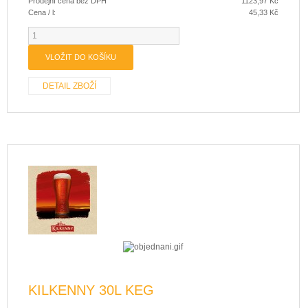
Prodejní cena bez DPH
1123,97 Kč
Cena / l:
45,33 Kč
DETAIL ZBOŽÍ
KILKENNY 30L KEG