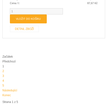
Cena / l:
87,67 Kč
DETAIL ZBOŽÍ
Začátek
Předchozí
1
2
3
4
5
Následující
Konec
Strana 1 z 5